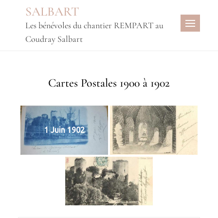
Skip
SALBART
to
Les bénévoles du chantier REMPART au
content
Coudray Salbart
Cartes Postales 1900 à 1902
1 Juin 1902