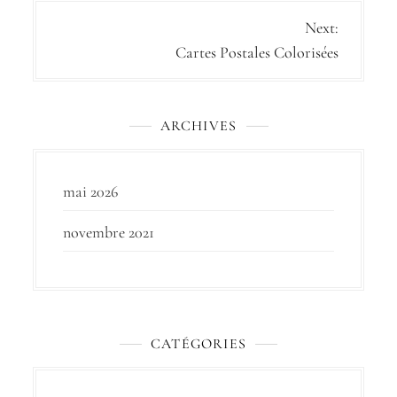
N
Next:
Cartes Postales Colorisées
a
v
i
ARCHIVES
g
a
mai 2026
t
novembre 2021
i
o
n
d
CATÉGORIES
e