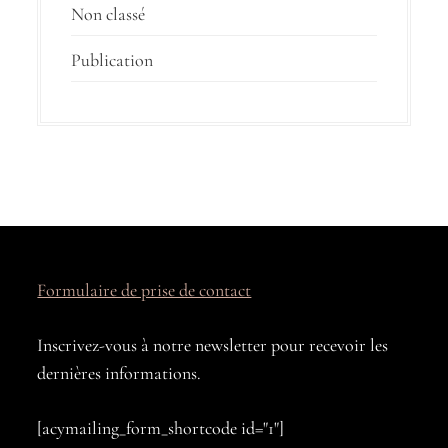
l
Non classé
’
Publication
a
r
t
i
c
l
e
Formulaire de prise de contact
Inscrivez-vous à notre newsletter pour recevoir les
dernières informations.
[acymailing_form_shortcode id="1"]